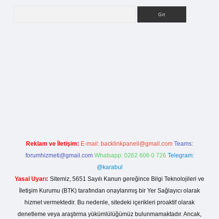
Arama
rg
Reklam ve İletişim:
E-mail:
backlinkpaneli@gmail.com
Teams:
forumhizmeti@gmail.com
Whatsapp: 0262 606 0 726
Telegram:
@karabul
Yasal Uyarı:
Sitemiz, 5651 Sayılı Kanun gereğince Bilgi Teknolojileri ve
İletişim Kurumu (BTK) tarafından onaylanmış bir Yer Sağlayıcı olarak
hizmet vermektedir. Bu nedenle, sitedeki içerikleri proaktif olarak
denetleme veya araştırma yükümlülüğümüz bulunmamaktadır. Ancak,