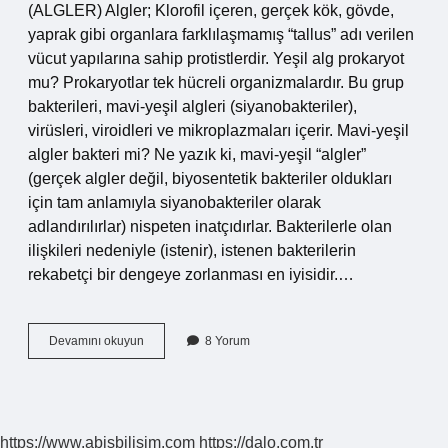
(ALGLER) Algler; Klorofil içeren, gerçek kök, gövde,
yaprak gibi organlara farklılaşmamış “tallus” adı verilen
vücut yapılarına sahip protistlerdir. Yeşil alg prokaryot
mu? Prokaryotlar tek hücreli organizmalardır. Bu grup
bakterileri, mavi-yeşil algleri (siyanobakteriler),
virüsleri, viroidleri ve mikroplazmaları içerir. Mavi-yeşil
algler bakteri mi? Ne yazık ki, mavi-yeşil “algler”
(gerçek algler değil, biyosentetik bakteriler oldukları
için tam anlamıyla siyanobakteriler olarak
adlandırılırlar) nispeten inatçıdırlar. Bakterilerle olan
ilişkileri nedeniyle (istenir), istenen bakterilerin
rekabetçi bir dengeye zorlanması en iyisidir.…
Mavi
Devamını okuyun
8 Yorum
Yeşil
Alg
Protista
Mı
https://www.abisbilisim.com
https://dalo.com.tr