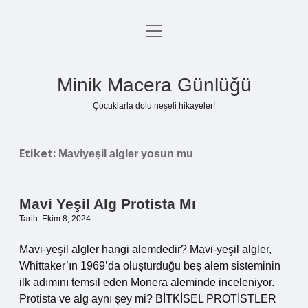
menüyü
Anasayfa
aç
Gizlilik Politikası
Minik Macera Günlüğü
Yasal Uyarı
Çocuklarla dolu neşeli hikayeler!
Hakkımızda
Etiket:
Maviyeşil algler yosun mu
Mavi Yeşil Alg Protista Mı
Tarih: Ekim 8, 2024
Mavi-yeşil algler hangi alemdedir? Mavi-yeşil algler,
Whittaker’ın 1969’da oluşturduğu beş alem sisteminin
ilk adımını temsil eden Monera aleminde inceleniyor.
Protista ve alg aynı şey mi? BİTKİSEL PROTİSTLER