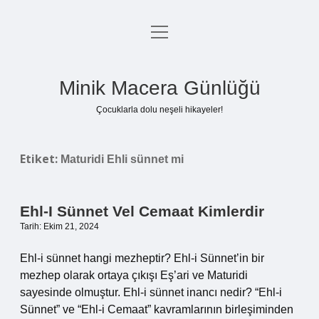
menüyü
Anasayfa
aç
Gizlilik Politikası
Minik Macera Günlüğü
Yasal Uyarı
Çocuklarla dolu neşeli hikayeler!
Hakkımızda
Etiket:
Maturidi Ehli sünnet mi
Ehl-I Sünnet Vel Cemaat Kimlerdir
Tarih: Ekim 21, 2024
Ehl-i sünnet hangi mezheptir? Ehl-i Sünnet’in bir
mezhep olarak ortaya çıkışı Eş’ari ve Maturidi
sayesinde olmuştur. Ehl-i sünnet inancı nedir? “Ehl-i
Sünnet” ve “Ehl-i Cemaat” kavramlarının birleşiminden