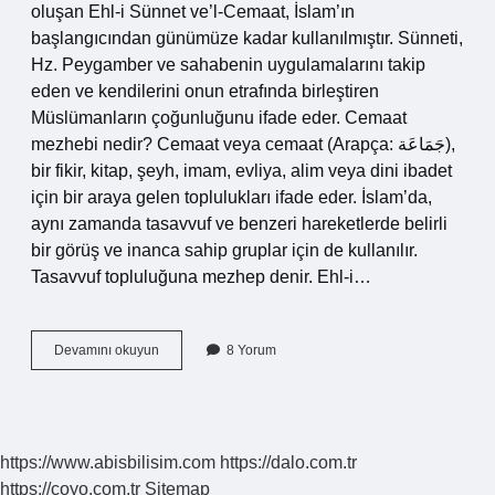
oluşan Ehl-i Sünnet ve’l-Cemaat, İslam’ın
başlangıcından günümüze kadar kullanılmıştır. Sünneti,
Hz. Peygamber ve sahabenin uygulamalarını takip
eden ve kendilerini onun etrafında birleştiren
Müslümanların çoğunluğunu ifade eder. Cemaat
mezhebi nedir? Cemaat veya cemaat (Arapça: جَمَاعَة),
bir fikir, kitap, şeyh, imam, evliya, alim veya dini ibadet
için bir araya gelen toplulukları ifade eder. İslam’da,
aynı zamanda tasavvuf ve benzeri hareketlerde belirli
bir görüş ve inanca sahip gruplar için de kullanılır.
Tasavvuf topluluğuna mezhep denir. Ehl-i…
Ehl-
Devamını okuyun
8 Yorum
I
Sünnet
Vel
Cemaat
Kimlerdir
https://www.abisbilisim.com
https://dalo.com.tr
https://coyo.com.tr
Sitemap