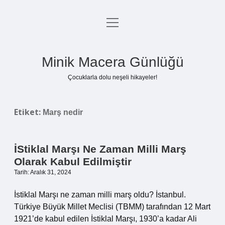
menüyü
Anasayfa
aç
Gizlilik Politikası
Minik Macera Günlüğü
Yasal Uyarı
Çocuklarla dolu neşeli hikayeler!
Hakkımızda
Etiket:
Marş nedir
İStiklal Marşı Ne Zaman Milli Marş
Olarak Kabul Edilmiştir
Tarih: Aralık 31, 2024
İstiklal Marşı ne zaman milli marş oldu? İstanbul.
Türkiye Büyük Millet Meclisi (TBMM) tarafından 12 Mart
1921’de kabul edilen İstiklal Marşı, 1930’a kadar Ali