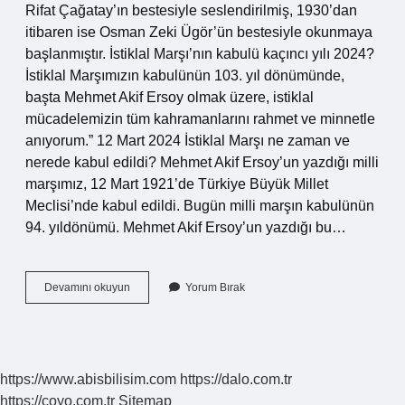
Rifat Çağatay’ın bestesiyle seslendirilmiş, 1930’dan
itibaren ise Osman Zeki Ügör’ün bestesiyle okunmaya
başlanmıştır. İstiklal Marşı’nın kabulü kaçıncı yılı 2024?
İstiklal Marşımızın kabulünün 103. yıl dönümünde,
başta Mehmet Akif Ersoy olmak üzere, istiklal
mücadelemizin tüm kahramanlarını rahmet ve minnetle
anıyorum.” 12 Mart 2024 İstiklal Marşı ne zaman ve
nerede kabul edildi? Mehmet Akif Ersoy’un yazdığı milli
marşımız, 12 Mart 1921’de Türkiye Büyük Millet
Meclisi’nde kabul edildi. Bugün milli marşın kabulünün
94. yıldönümü. Mehmet Akif Ersoy’un yazdığı bu…
İStiklal
Devamını okuyun
Yorum Bırak
Marşı
Ne
Zaman
Milli
Marş
https://www.abisbilisim.com
https://dalo.com.tr
Olarak
https://coyo.com.tr
Sitemap
Kabul