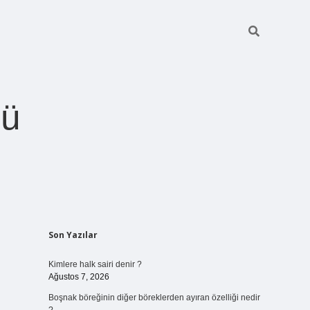
ğü
Sidebar
Son Yazılar
betci.org
Kimlere halk sairi denir ?
Ağustos 7, 2026
Boşnak böreğinin diğer böreklerden ayıran özelliği nedir