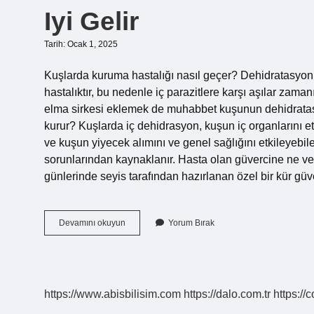
Iyi Gelir
Tarih: Ocak 1, 2025
Kuşlarda kuruma hastalığı nasıl geçer? Dehidratasyon 
hastalıktır, bu nedenle iç parazitlere karşı aşılar zama
elma sirkesi eklemek de muhabbet kuşunun dehidratasy
kurur? Kuşlarda iç dehidrasyon, kuşun iç organlarını et
ve kuşun yiyecek alımını ve genel sağlığını etkileyebilen
sorunlarından kaynaklanır. Hasta olan güvercine ne veri
günlerinde seyis tarafından hazırlanan özel bir kür güve
Güvercinlerde
Devamını okuyun
Yorum Bırak
Kuruma
Hastalığına
Hangi
Ilaç
Iyi
https://www.abisbilisim.com
https://dalo.com.tr
https://
Gelir