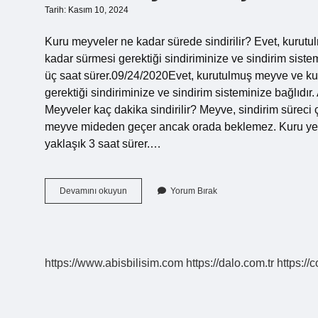
Tarih: Kasım 10, 2024
Kuru meyveler ne kadar sürede sindirilir? Evet, kurutu
kadar sürmesi gerektiği sindiriminize ve sindirim sistemi
üç saat sürer.09/24/2020Evet, kurutulmuş meyve ve kur
gerektiği sindiriminize ve sindirim sisteminize bağlıdır. 
Meyveler kaç dakika sindirilir? Meyve, sindirim süreci ço
meyve mideden geçer ancak orada beklemez. Kuru yemiş 
yaklaşık 3 saat sürer.…
Kuru
Devamını okuyun
Yorum Bırak
Meyve
Kaç
Saatte
Sindirilir
https://www.abisbilisim.com
https://dalo.com.tr
https://