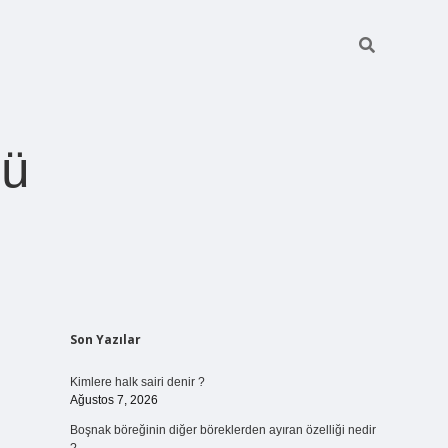
ğü
Sidebar
Son Yazılar
betci.org
Kimlere halk sairi denir ?
Ağustos 7, 2026
Boşnak böreğinin diğer böreklerden ayıran özelliği nedir