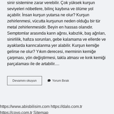
sinir sistemine zarar verebilir. Çok yüksek kurşun
seviyeleri nöbetlere, bilinç kaybına ve ölüme yol
açabilir. İnsan kurşun yutarsa ne olur? Kurşun
zehirlenmesi, vücutta kurşunun neden olduğu bir tür
metal zehirlenmesidir. Beyin en hassas olanıdır.
Semptomlar arasında karın ağrısı, kabızlık, baş ağrıları,
sinirlilik, hafıza sorunları, gebe kalamama ve ellerde ve
ayaklarda karıncalanma yer alabilir. Kurşun kemiğe
gelirse ne olur? Yıkım derecesi, merminin kemiğe
çarpması, yön değiştirmesi, takla atması ve kırık kemiği
parçalaması ile de artabilir.…
Kurşun
Devamını okuyun
Yorum Bırak
Içerde
Kalırsa
Ne
Olur
https://www.abisbilisim.com
https://dalo.com.tr
https://coyo.com.tr
Sitemap