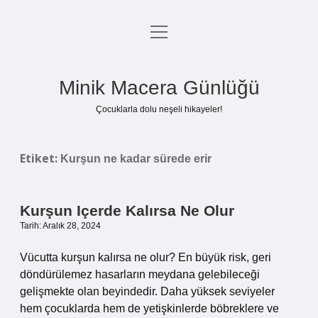
menüyü
Anasayfa
aç
Gizlilik Politikası
Minik Macera Günlüğü
Yasal Uyarı
Çocuklarla dolu neşeli hikayeler!
Hakkımızda
Etiket:
Kurşun ne kadar sürede erir
Kurşun Içerde Kalırsa Ne Olur
Tarih: Aralık 28, 2024
Vücutta kurşun kalırsa ne olur? En büyük risk, geri
döndürülemez hasarların meydana gelebileceği
gelişmekte olan beyindedir. Daha yüksek seviyeler
hem çocuklarda hem de yetişkinlerde böbreklere ve