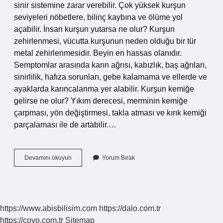
sinir sistemine zarar verebilir. Çok yüksek kurşun
seviyeleri nöbetlere, bilinç kaybına ve ölüme yol
açabilir. İnsan kurşun yutarsa ne olur? Kurşun
zehirlenmesi, vücutta kurşunun neden olduğu bir tür
metal zehirlenmesidir. Beyin en hassas olanıdır.
Semptomlar arasında karın ağrısı, kabızlık, baş ağrıları,
sinirlilik, hafıza sorunları, gebe kalamama ve ellerde ve
ayaklarda karıncalanma yer alabilir. Kurşun kemiğe
gelirse ne olur? Yıkım derecesi, merminin kemiğe
çarpması, yön değiştirmesi, takla atması ve kırık kemiği
parçalaması ile de artabilir.…
Kurşun
Devamını okuyun
Yorum Bırak
Içerde
Kalırsa
Ne
Olur
https://www.abisbilisim.com
https://dalo.com.tr
https://coyo.com.tr
Sitemap