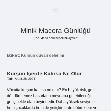
menüyü
Anasayfa
aç
Gizlilik Politikası
Minik Macera Günlüğü
Yasal Uyarı
Çocuklarla dolu neşeli hikayeler!
Hakkımızda
Etiket:
Kurşun duvarı deler mi
Kurşun Içerde Kalırsa Ne Olur
Tarih: Aralık 28, 2024
Vücutta kurşun kalırsa ne olur? En büyük risk, geri
döndürülemez hasarların meydana gelebileceği
gelişmekte olan beyindedir. Daha yüksek seviyeler
hem çocuklarda hem de yetişkinlerde böbreklere ve