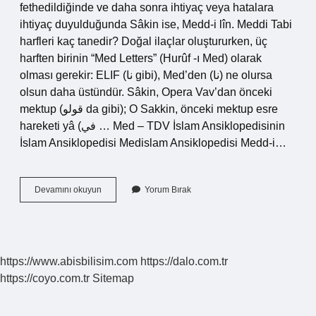
fethedildiğinde ve daha sonra ihtiyaç veya hatalara
ihtiyaç duyulduğunda Sâkin ise, Medd-i lîn. Meddi Tabi
harfleri kaç tanedir? Doğal ilaçlar oluştururken, üç
harften birinin “Med Letters” (Hurûf -ı Med) olarak
olması gerekir: ELIF (نا gibi), Med’den (نا) ne olursa
olsun daha üstündür. Sâkin, Opera Vav’dan önceki
mektup (قولو da gibi); O Sakkin, önceki mektup esre
hareketi yâ (في … Med – TDV İslam Ansiklopedisinin
İslam Ansiklopedisi Medislam Ansiklopedisi Medd-i…
Meddi
Devamını okuyun
Yorum Bırak
Tabi
Nedir
Ve
Örnekleri
https://www.abisbilisim.com
https://dalo.com.tr
https://coyo.com.tr
Sitemap