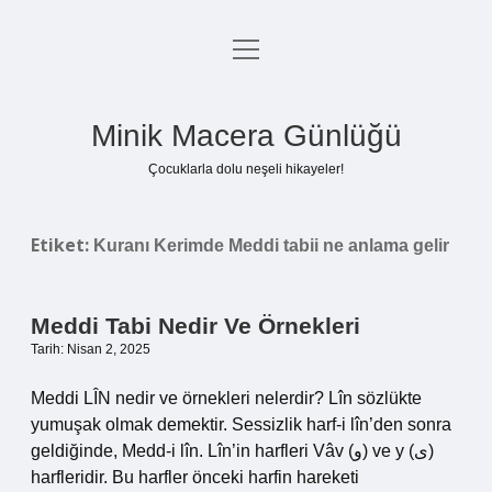
menüyü
Anasayfa
aç
Gizlilik Politikası
Minik Macera Günlüğü
Yasal Uyarı
Çocuklarla dolu neşeli hikayeler!
Hakkımızda
Etiket:
Kuranı Kerimde Meddi tabii ne anlama gelir
Meddi Tabi Nedir Ve Örnekleri
Tarih: Nisan 2, 2025
Meddi LÎN nedir ve örnekleri nelerdir? Lîn sözlükte
yumuşak olmak demektir. Sessizlik harf-i lîn’den sonra
geldiğinde, Medd-i lîn. Lîn’in harfleri Vâv (و) ve y (ى)
harfleridir. Bu harfler önceki harfin hareketi