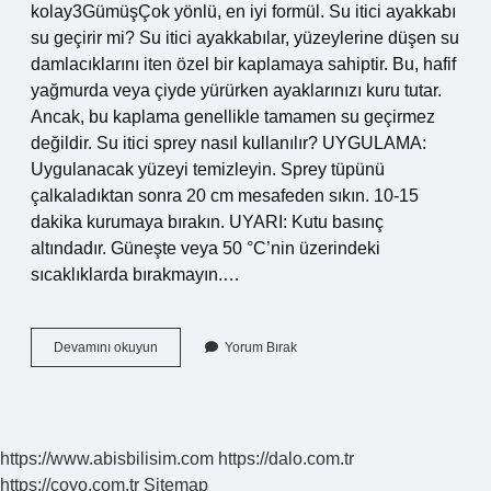
kolay3GümüşÇok yönlü, en iyi formül. Su itici ayakkabı
su geçirir mi? Su itici ayakkabılar, yüzeylerine düşen su
damlacıklarını iten özel bir kaplamaya sahiptir. Bu, hafif
yağmurda veya çiyde yürürken ayaklarınızı kuru tutar.
Ancak, bu kaplama genellikle tamamen su geçirmez
değildir. Su itici sprey nasıl kullanılır? UYGULAMA:
Uygulanacak yüzeyi temizleyin. Sprey tüpünü
çalkaladıktan sonra 20 cm mesafeden sıkın. 10-15
dakika kurumaya bırakın. UYARI: Kutu basınç
altındadır. Güneşte veya 50 °C’nin üzerindeki
sıcaklıklarda bırakmayın.…
Su
Devamını okuyun
Yorum Bırak
Itici
Sprey
Ne
Kadar
Dayanır
https://www.abisbilisim.com
https://dalo.com.tr
https://coyo.com.tr
Sitemap