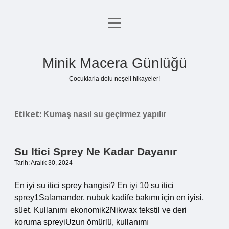
menüyü
Anasayfa
aç
Gizlilik Politikası
Minik Macera Günlüğü
Yasal Uyarı
Çocuklarla dolu neşeli hikayeler!
Hakkımızda
Etiket:
Kumaş nasıl su geçirmez yapılır
Su Itici Sprey Ne Kadar Dayanır
Tarih: Aralık 30, 2024
En iyi su itici sprey hangisi? En iyi 10 su itici
sprey1Salamander, nubuk kadife bakımı için en iyisi,
süet. Kullanımı ekonomik2Nikwax tekstil ve deri
koruma spreyiUzun ömürlü, kullanımı