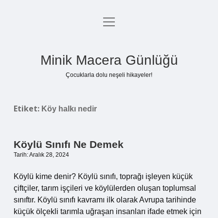
menüyü
Anasayfa
aç
Gizlilik Politikası
Minik Macera Günlüğü
Yasal Uyarı
Çocuklarla dolu neşeli hikayeler!
Hakkımızda
Etiket:
Köy halkı nedir
Köylü Sınıfı Ne Demek
Tarih: Aralık 28, 2024
Köylü kime denir? Köylü sınıfı, toprağı işleyen küçük
çiftçiler, tarım işçileri ve köylülerden oluşan toplumsal
sınıftır. Köylü sınıfı kavramı ilk olarak Avrupa tarihinde
küçük ölçekli tarımla uğraşan insanları ifade etmek için