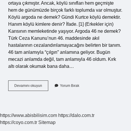
ortaya çıkmıştır. Ancak, köylü sınıfları hem geçmişte
hem de günümüzde birçok farklı toplumda var olmuştur.
Köylü argoda ne demek? Gündi Kurtce köylü demektir.
Hanım köylü kimlere denir? İfade. [1] (Erkekler için)
Karısının memleketinde yaşıyor. Argoda 46 ne demek?
Türk Ceza Kanunu’nun 46. maddesinde akıl
hastalarının cezalandırılamayacağını belirten bir tanım.
46 tam anlamıyla “çılgın” anlamına geliyor. Bugün
mecazi anlamda değil, tam anlamıyla 46 oldum. Kırk
altı olarak okumak bana daha…
Köylü
Devamını okuyun
Yorum Bırak
Sınıfı
Ne
Demek
https://www.abisbilisim.com
https://dalo.com.tr
https://coyo.com.tr
Sitemap