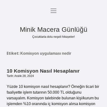
menüyü
Anasayfa
aç
Gizlilik Politikası
Minik Macera Günlüğü
Yasal Uyarı
Çocuklarla dolu neşeli hikayeler!
Hakkımızda
Etiket:
Komisyon uygulaması nedir
10 Komisyon Nasıl Hesaplanır
Tarih: Aralık 28, 2024
Yüzde 10 komisyon nasıl hesaplanır? Örneğin ticari bir
faaliyette işlem tutarının 50.000 TL olduğunu
varsayalım. Komisyon talebinde bulunan kişi/kurum bu
işlemden %10 oranında iç komisyon alırsa komisyon