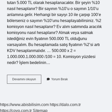
tutarı 5.000 TL olarak hesaplanacaktır. Bir şeyin %10
nasıl hesaplanır? Bir sayının %10’u o sayının 1/10’u
anlamına gelir. Herhangi bir sayıyı 10 ile çarpıp 100’e
bölerseniz o sayının %10’unu hesaplayabilirsiniz. %2
komisyon nasıl hesaplanır? Ev alım satımında aracılık
komisyonu nasıl hesaplanır? Almak veya satmak
istediğiniz evin fiyatının 500.000 TL olduğunu
varsayalım. Bu hesaplamada satış fiyatının %2’si artı
KDV hesaplanmalıdır. … 500.000 x 2 =
1.000.000.1.000.000 /100 = 10. Komisyon yüzdesi
nedir? İşlem bedelinin…
10
Devamını okuyun
Yorum Bırak
Komisyon
Nasıl
Hesaplanır
https://www.abisbilisim.com
https://dalo.com.tr
https://coyo.com.tr
Sitemap