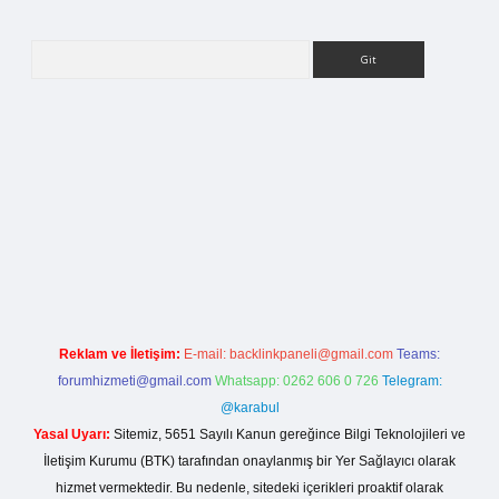
Arama
rg
Reklam ve İletişim:
E-mail:
backlinkpaneli@gmail.com
Teams:
forumhizmeti@gmail.com
Whatsapp: 0262 606 0 726
Telegram:
@karabul
Yasal Uyarı:
Sitemiz, 5651 Sayılı Kanun gereğince Bilgi Teknolojileri ve
İletişim Kurumu (BTK) tarafından onaylanmış bir Yer Sağlayıcı olarak
hizmet vermektedir. Bu nedenle, sitedeki içerikleri proaktif olarak