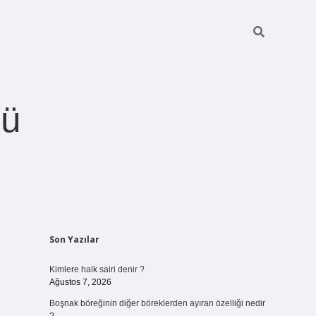
ğü
Sidebar
Son Yazılar
betci.org
Kimlere halk sairi denir ?
Ağustos 7, 2026
Boşnak böreğinin diğer böreklerden ayıran özelliği nedir