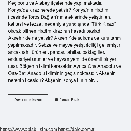
Keçiborlu ve Atabey ilçelerinde yapılmaktadır.
Konya’da kiraz nerede yetişir? Konya’nın Hadim
ilçesinde Toros Dağları’nın eteklerinde yetiştirilen,
kalitesi ve lezzeti nedeniyle yurtdışında “Türk Kirazı”
olarak bilinen Hadim kirazının hasadı başladı.
Akşehir’de ne yetişir? Akşehir’de sulama ve kuru tarım
yapılmaktadır. Sebze ve meyve yetiştiriciliği gelişmiştir
ancak tahıl ürünleri, pancar, tahıllar, baklagiller,
endüstriyel ürünler ve hayvan yemi de önemli bir yer
tutar. Bölgenin iklimi karasaldır. Ayrıca Orta Anadolu ve
Orta-Batı Anadolu ikliminin geçiş noktasıdır. Akşehir
nerenin ilçesidir? Akşehir, Konya ilinin bir…
Akşehir
Devamını okuyun
Yorum Bırak
Kirazı
Nerenin
https://www.abisbilisim.com
https://dalo.com.tr