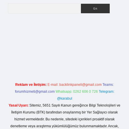
Arama
betci.org
Reklam ve İletişim:
E-mail:
backlinkpaneli@gmail.com
Teams:
forumhizmeti@gmail.com
Whatsapp: 0262 606 0 726
Telegram:
@karabul
Yasal Uyarı:
Sitemiz, 5651 Sayılı Kanun gereğince Bilgi Teknolojileri ve
İletişim Kurumu (BTK) tarafından onaylanmış bir Yer Sağlayıcı olarak
hizmet vermektedir. Bu nedenle, sitedeki içerikleri proaktif olarak
denetleme veya araştırma yükümlülüğümüz bulunmamaktadır. Ancak,