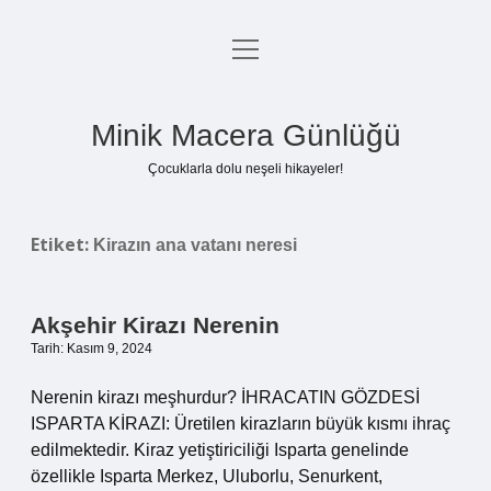
menüyü
Anasayfa
aç
Gizlilik Politikası
Minik Macera Günlüğü
Yasal Uyarı
Çocuklarla dolu neşeli hikayeler!
Hakkımızda
Etiket:
Kirazın ana vatanı neresi
Akşehir Kirazı Nerenin
Tarih: Kasım 9, 2024
Nerenin kirazı meşhurdur? İHRACATIN GÖZDESİ
ISPARTA KİRAZI: Üretilen kirazların büyük kısmı ihraç
edilmektedir. Kiraz yetiştiriciliği Isparta genelinde
özellikle Isparta Merkez, Uluborlu, Senurkent,