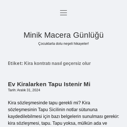
menüyü
Anasayfa
aç
Gizlilik Politikası
Minik Macera Günlüğü
Yasal Uyarı
Çocuklarla dolu neşeli hikayeler!
Hakkımızda
Etiket:
Kira kontratı nasıl geçersiz olur
Ev Kiralarken Tapu Istenir Mi
Tarih: Aralık 31, 2024
Kira sözleşmesinde tapu gerekli mi? Kira
sözleşmesinin Tapu Sicilinin notlar sütununa
kaydedilebilmesi için bazı belgelerin sunulması gerekir:
kira sözleşmesi, tapu. Tapu yoksa, mülkün ada ve