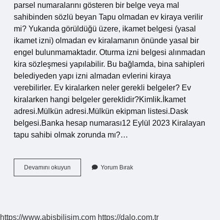
parsel numaralarını gösteren bir belge veya mal
sahibinden sözlü beyan Tapu olmadan ev kiraya verilir
mi? Yukarıda görüldüğü üzere, ikamet belgesi (yasal
ikamet izni) olmadan ev kiralamanın önünde yasal bir
engel bulunmamaktadır. Oturma izni belgesi alınmadan
kira sözleşmesi yapılabilir. Bu bağlamda, bina sahipleri
belediyeden yapı izni almadan evlerini kiraya
verebilirler. Ev kiralarken neler gerekli belgeler? Ev
kiralarken hangi belgeler gereklidir?Kimlik.İkamet
adresi.Mülkün adresi.Mülkün ekipman listesi.Dask
belgesi.Banka hesap numarası12 Eylül 2023 Kiralayan
tapu sahibi olmak zorunda mı?…
Ev
Devamını okuyun
Yorum Bırak
Kiralarken
Tapu
Istenir
Mi
https://www.abisbilisim.com
https://dalo.com.tr