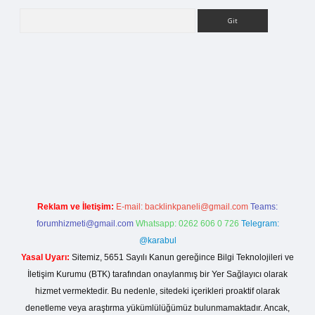
Arama
rg
Reklam ve İletişim:
E-mail:
backlinkpaneli@gmail.com
Teams:
forumhizmeti@gmail.com
Whatsapp: 0262 606 0 726
Telegram:
@karabul
Yasal Uyarı:
Sitemiz, 5651 Sayılı Kanun gereğince Bilgi Teknolojileri ve
İletişim Kurumu (BTK) tarafından onaylanmış bir Yer Sağlayıcı olarak
hizmet vermektedir. Bu nedenle, sitedeki içerikleri proaktif olarak
denetleme veya araştırma yükümlülüğümüz bulunmamaktadır. Ancak,