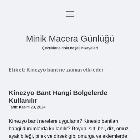
menüyü
Anasayfa
aç
Gizlilik Politikası
Minik Macera Günlüğü
Yasal Uyarı
Çocuklarla dolu neşeli hikayeler!
Hakkımızda
Etiket:
Kinezyo bant ne zaman etki eder
Kinezyo Bant Hangi Bölgelerde
Kullanılır
Tarih: Kasım 23, 2024
Kinezyo bant nerelere uygulanır? Kinesio bantları
hangi durumlarda kullanılır? Boyun, sırt, bel, diz, omuz,
ayak bileği, bilek ve dirsek gibi omurga ve eklemlerde