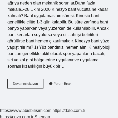
ağrıya neden olan mekanik sorunlar.Daha fazla
makale..•28 Ekim 2020 Kinezyo bant vücutta ne kadar
kalmalı? Bant uygulamasının süresi: Kinesio bant
genellikle ciltte 1-3 gün kalabilir. Bu süre zarfında bant
banyo yaparken veya yüzerken de kullanılabilir. Ancak
bant kenarları soyulursa veya cilt tahrişi belirtileri
görülürse bant hemen çıkarılmalıdır. Kinezyo bant yüze
yapıştırılır mı? 1) Yüz bandınızı hemen alın. Kinesiyoloji
bantları genellikle aktif olarak spor yapanların bacak,
sırt ve kol gibi bölgelerine uygulanır ve uygulama
sonrası kızarıklığın büyük bir…
Kinezyo
Devamını okuyun
Yorum Bırak
Bant
Hangi
Bölgelerde
Kullanılır
https://www.abisbilisim.com
https://dalo.com.tr
https://coyo.com.tr
Sitemap