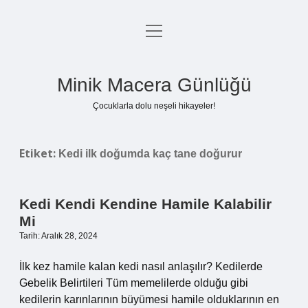
menüyü
Anasayfa
aç
Gizlilik Politikası
Minik Macera Günlüğü
Yasal Uyarı
Çocuklarla dolu neşeli hikayeler!
Hakkımızda
Etiket:
Kedi ilk doğumda kaç tane doğurur
Kedi Kendi Kendine Hamile Kalabilir
Mi
Tarih: Aralık 28, 2024
İlk kez hamile kalan kedi nasıl anlaşılır? Kedilerde
Gebelik Belirtileri Tüm memelilerde olduğu gibi
kedilerin karınlarının büyümesi hamile olduklarının en