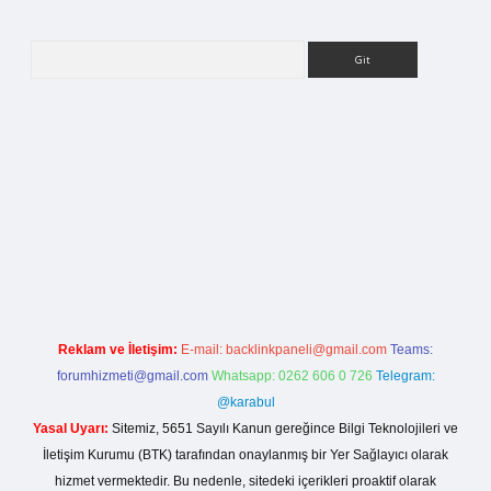
Arama
tci.org
Reklam ve İletişim:
E-mail:
backlinkpaneli@gmail.com
Teams:
forumhizmeti@gmail.com
Whatsapp: 0262 606 0 726
Telegram:
@karabul
Yasal Uyarı:
Sitemiz, 5651 Sayılı Kanun gereğince Bilgi Teknolojileri ve
İletişim Kurumu (BTK) tarafından onaylanmış bir Yer Sağlayıcı olarak
hizmet vermektedir. Bu nedenle, sitedeki içerikleri proaktif olarak