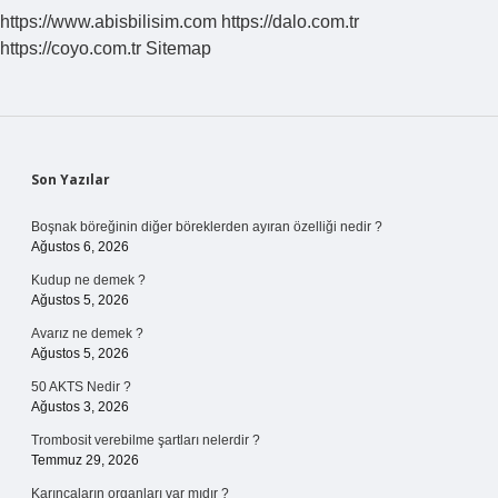
Mi
https://www.abisbilisim.com
https://dalo.com.tr
https://coyo.com.tr
Sitemap
Sidebar
Son Yazılar
Boşnak böreğinin diğer böreklerden ayıran özelliği nedir ?
Ağustos 6, 2026
Kudup ne demek ?
Ağustos 5, 2026
Avarız ne demek ?
Ağustos 5, 2026
50 AKTS Nedir ?
Ağustos 3, 2026
Trombosit verebilme şartları nelerdir ?
Temmuz 29, 2026
Karıncaların organları var mıdır ?