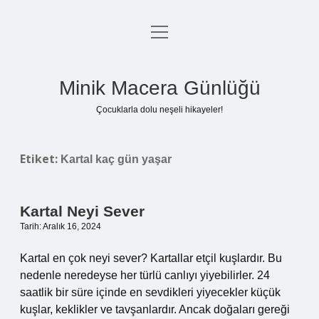
menüyü
Anasayfa
aç
Gizlilik Politikası
Minik Macera Günlüğü
Yasal Uyarı
Çocuklarla dolu neşeli hikayeler!
Hakkımızda
Etiket:
Kartal kaç gün yaşar
Kartal Neyi Sever
Tarih: Aralık 16, 2024
Kartal en çok neyi sever? Kartallar etçil kuşlardır. Bu
nedenle neredeyse her türlü canlıyı yiyebilirler. 24
saatlik bir süre içinde en sevdikleri yiyecekler küçük
kuşlar, keklikler ve tavşanlardır. Ancak doğaları gereği