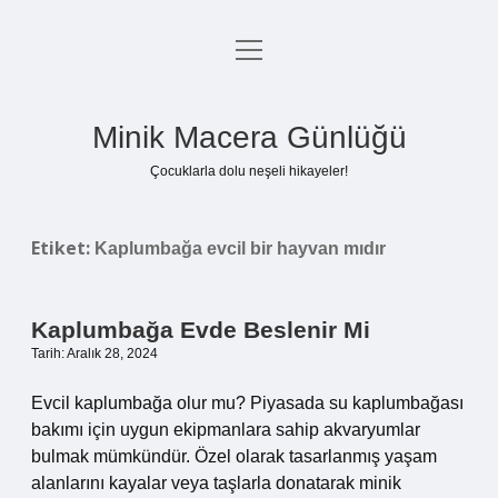
menüyü
Anasayfa
aç
Gizlilik Politikası
Minik Macera Günlüğü
Yasal Uyarı
Çocuklarla dolu neşeli hikayeler!
Hakkımızda
Etiket:
Kaplumbağa evcil bir hayvan mıdır
Kaplumbağa Evde Beslenir Mi
Tarih: Aralık 28, 2024
Evcil kaplumbağa olur mu? Piyasada su kaplumbağası
bakımı için uygun ekipmanlara sahip akvaryumlar
bulmak mümkündür. Özel olarak tasarlanmış yaşam
alanlarını kayalar veya taşlarla donatarak minik