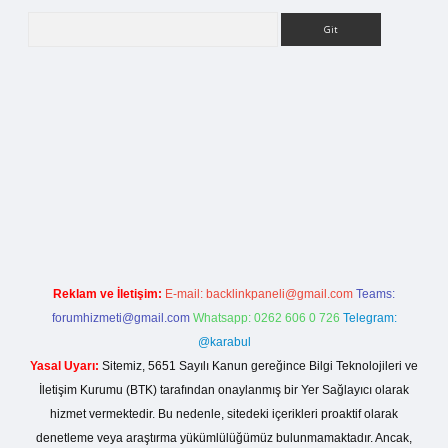
Arama
rg
Reklam ve İletişim:
E-mail:
backlinkpaneli@gmail.com
Teams:
forumhizmeti@gmail.com
Whatsapp: 0262 606 0 726
Telegram:
@karabul
Yasal Uyarı:
Sitemiz, 5651 Sayılı Kanun gereğince Bilgi Teknolojileri ve
İletişim Kurumu (BTK) tarafından onaylanmış bir Yer Sağlayıcı olarak
hizmet vermektedir. Bu nedenle, sitedeki içerikleri proaktif olarak
denetleme veya araştırma yükümlülüğümüz bulunmamaktadır. Ancak,