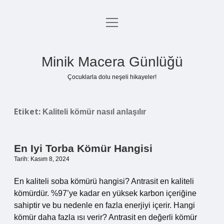
menüyü
Anasayfa
aç
Gizlilik Politikası
Minik Macera Günlüğü
Yasal Uyarı
Çocuklarla dolu neşeli hikayeler!
Hakkımızda
Etiket:
Kaliteli kömür nasıl anlaşılır
En Iyi Torba Kömür Hangisi
Tarih: Kasım 8, 2024
En kaliteli soba kömürü hangisi? Antrasit en kaliteli
kömürdür. %97’ye kadar en yüksek karbon içeriğine
sahiptir ve bu nedenle en fazla enerjiyi içerir. Hangi
kömür daha fazla ısı verir? Antrasit en değerli kömür