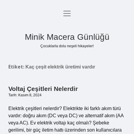
menüyü
Anasayfa
aç
Gizlilik Politikası
Minik Macera Günlüğü
Yasal Uyarı
Çocuklarla dolu neşeli hikayeler!
Hakkımızda
Etiket:
Kaç çeşit elektrik üretimi vardır
Voltaj Çeşitleri Nelerdir
Tarih: Kasım 8, 2024
Elektrik çeşitleri nelerdir? Elektrikte iki farklı akım türü
vardır: doğru akım (DC veya DC) ve alternatif akım (AA
veya AC). Ev elektrik voltajı kaç olmalı? Şebeke
gerilimi, bir güç iletim hattı üzerinden son kullanıcılara