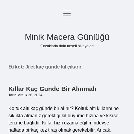
menüyü
Anasayfa
aç
Gizlilik Politikası
Minik Macera Günlüğü
Yasal Uyarı
Çocuklarla dolu neşeli hikayeler!
Hakkımızda
Etiket:
Jilet kaç günde kıl çıkarır
Kıllar Kaç Günde Bir Alınmalı
Tarih: Aralık 28, 2024
Koltuk altı kaç günde bir alınır? Koltuk altı kıllarını ne
sıklıkla almanız gerektiği kıl büyüme hızına ve kişisel
tercihe bağlıdır. Kıllar hızlı uzama eğilimindeyse,
haftada birkaç kez tıraş olmak gerekebilir. Ancak,