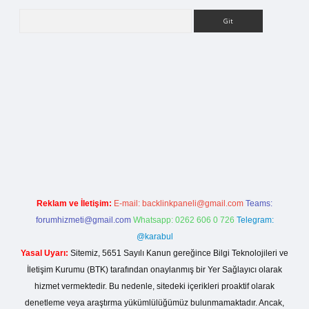
Arama
rg
Reklam ve İletişim:
E-mail:
backlinkpaneli@gmail.com
Teams:
forumhizmeti@gmail.com
Whatsapp: 0262 606 0 726
Telegram:
@karabul
Yasal Uyarı:
Sitemiz, 5651 Sayılı Kanun gereğince Bilgi Teknolojileri ve
İletişim Kurumu (BTK) tarafından onaylanmış bir Yer Sağlayıcı olarak
hizmet vermektedir. Bu nedenle, sitedeki içerikleri proaktif olarak
denetleme veya araştırma yükümlülüğümüz bulunmamaktadır. Ancak,