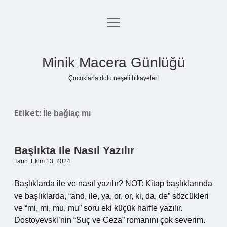
menüyü
Anasayfa
aç
Gizlilik Politikası
Minik Macera Günlüğü
Yasal Uyarı
Çocuklarla dolu neşeli hikayeler!
Hakkımızda
Etiket:
İle bağlaç mı
Başlıkta Ile Nasıl Yazılır
Tarih: Ekim 13, 2024
Başlıklarda ile ve nasıl yazılır? NOT: Kitap başlıklarında
ve başlıklarda, “and, ile, ya, or, or, ki, da, de” sözcükleri
ve “mi, mi, mu, mu” soru eki küçük harfle yazılır.
Dostoyevski’nin “Suç ve Ceza” romanını çok severim.