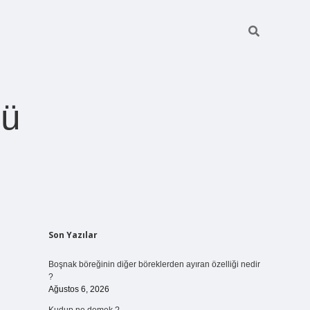
ğü
Sidebar
Son Yazılar
betci.org
Boşnak böreğinin diğer böreklerden ayıran özelliği nedir
?
Ağustos 6, 2026