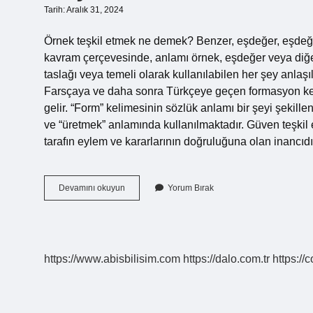
Tarih: Aralık 31, 2024
Örnek teşkil etmek ne demek? Benzer, eşdeğer, eşdeğer
kavram çerçevesinde, anlamı örnek, eşdeğer veya diğer
taslağı veya temeli olarak kullanılabilen her şey anlaş
Farsçaya ve daha sonra Türkçeye geçen formasyon kel
gelir. “Form” kelimesinin sözlük anlamı bir şeyi şekill
ve “üretmek” anlamında kullanılmaktadır. Güven teşkil
tarafın eylem ve kararlarının doğruluğuna olan inancıdı
Teşkil
Devamını okuyun
Yorum Bırak
Ne
Demek
Tdk
https://www.abisbilisim.com
https://dalo.com.tr
https://