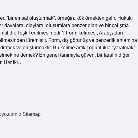
, “bir emsal oluşturmak”, örneğin, kök örnekten gelir. Hukuki
 davalara, olaylara, oluşumlara benzer olan ve bir çalışma
ılmalıdır. Teşkil edilmesi nedir? Form kelimesi, Arapçadan
imesinden türemiştir. Form, dış görünüş ve benzerlik anlamına
endirmek ve oluşturmaktır. Bu kelime artık çoğunlukla “yaratmak”
 etmek ne demek? En genel tanımıyla güven, bir tarafın diğer
r. Her iki…
coyo.com.tr
Sitemap