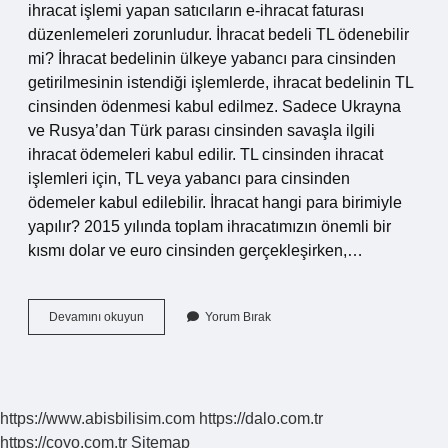
ihracat işlemi yapan satıcıların e-ihracat faturası
düzenlemeleri zorunludur. İhracat bedeli TL ödenebilir
mi? İhracat bedelinin ülkeye yabancı para cinsinden
getirilmesinin istendiği işlemlerde, ihracat bedelinin TL
cinsinden ödenmesi kabul edilmez. Sadece Ukrayna
ve Rusya’dan Türk parası cinsinden savaşla ilgili
ihracat ödemeleri kabul edilir. TL cinsinden ihracat
işlemleri için, TL veya yabancı para cinsinden
ödemeler kabul edilebilir. İhracat hangi para birimiyle
yapılır? 2015 yılında toplam ihracatımızın önemli bir
kısmı dolar ve euro cinsinden gerçekleşirken,…
İHracat
Devamını okuyun
Yorum Bırak
Faturası
Tl
Olur
Mu
https://www.abisbilisim.com
https://dalo.com.tr
https://coyo.com.tr
Sitemap