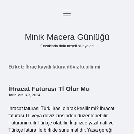
menüyü
Anasayfa
aç
Gizlilik Politikası
Minik Macera Günlüğü
Yasal Uyarı
Çocuklarla dolu neşeli hikayeler!
Hakkımızda
Etiket:
İhraç kayıtlı fatura döviz kesilir mi
İHracat Faturası Tl Olur Mu
Tarih: Aralık 3, 2024
İhracat faturası Türk lirası olarak kesilir mi? İhracat
faturası TL veya döviz cinsinden düzenlenebilir.
Faturanın dili Türkçe olabilir. İngilizce yazılmalı ve
Türkçe fatura ile birlikte sunulmalıdır. Yasa gereği