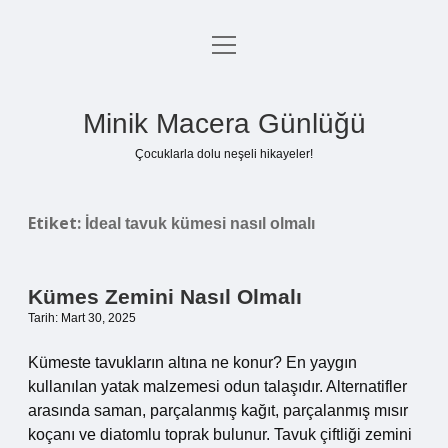
menüyü
Anasayfa
aç
Gizlilik Politikası
Minik Macera Günlüğü
Yasal Uyarı
Çocuklarla dolu neşeli hikayeler!
Hakkımızda
Etiket:
İdeal tavuk kümesi nasıl olmalı
Kümes Zemini Nasıl Olmalı
Tarih: Mart 30, 2025
Kümeste tavukların altına ne konur? En yaygın
kullanılan yatak malzemesi odun talaşıdır. Alternatifler
arasında saman, parçalanmış kağıt, parçalanmış mısır
koçanı ve diatomlu toprak bulunur. Tavuk çiftliği zemini