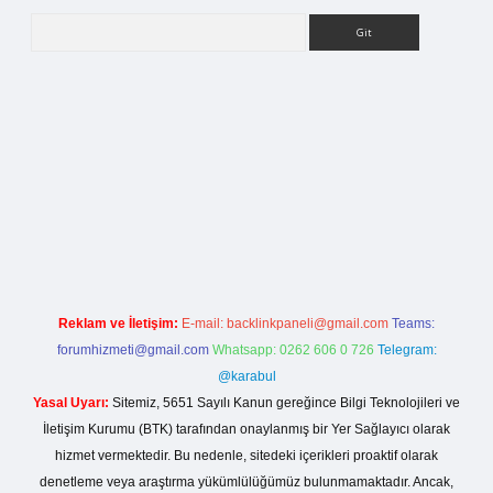
Arama
rg
Reklam ve İletişim:
E-mail:
backlinkpaneli@gmail.com
Teams:
forumhizmeti@gmail.com
Whatsapp: 0262 606 0 726
Telegram:
@karabul
Yasal Uyarı:
Sitemiz, 5651 Sayılı Kanun gereğince Bilgi Teknolojileri ve
İletişim Kurumu (BTK) tarafından onaylanmış bir Yer Sağlayıcı olarak
hizmet vermektedir. Bu nedenle, sitedeki içerikleri proaktif olarak
denetleme veya araştırma yükümlülüğümüz bulunmamaktadır. Ancak,