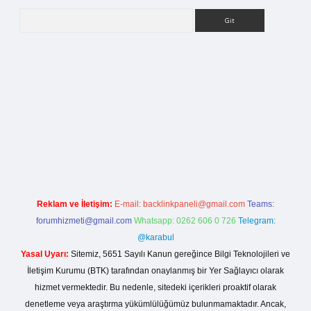
Arama
rg
Reklam ve İletişim:
E-mail:
backlinkpaneli@gmail.com
Teams:
forumhizmeti@gmail.com
Whatsapp: 0262 606 0 726
Telegram:
@karabul
Yasal Uyarı:
Sitemiz, 5651 Sayılı Kanun gereğince Bilgi Teknolojileri ve
İletişim Kurumu (BTK) tarafından onaylanmış bir Yer Sağlayıcı olarak
hizmet vermektedir. Bu nedenle, sitedeki içerikleri proaktif olarak
denetleme veya araştırma yükümlülüğümüz bulunmamaktadır. Ancak,