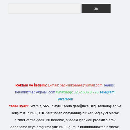
Arama
rg
Reklam ve İletişim:
E-mail:
backlinkpaneli@gmail.com
Teams:
forumhizmeti@gmail.com
Whatsapp: 0262 606 0 726
Telegram:
@karabul
Yasal Uyarı:
Sitemiz, 5651 Sayılı Kanun gereğince Bilgi Teknolojileri ve
İletişim Kurumu (BTK) tarafından onaylanmış bir Yer Sağlayıcı olarak
hizmet vermektedir. Bu nedenle, sitedeki içerikleri proaktif olarak
denetleme veya araştırma yükümlülüğümüz bulunmamaktadır. Ancak,