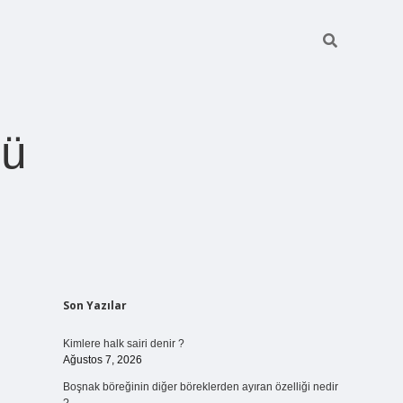
ğü
Sidebar
Son Yazılar
betci.org
Kimlere halk sairi denir ?
Ağustos 7, 2026
Boşnak böreğinin diğer böreklerden ayıran özelliği nedir