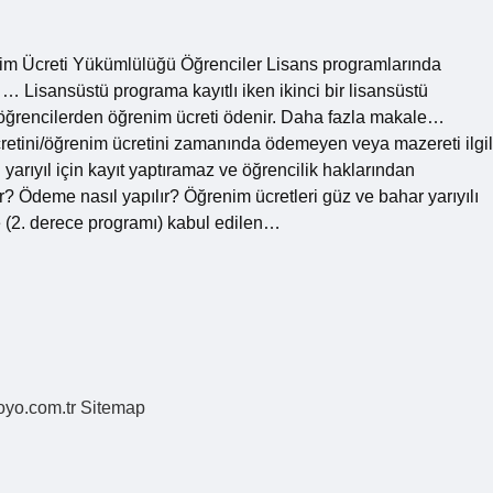
nim Ücreti Yükümlülüğü Öğrenciler Lisans programlarında
… Lisansüstü programa kayıtlı iken ikinci bir lisansüstü
n öğrencilerden öğrenim ücreti ödenir. Daha fazla makale…
etini/öğrenim ücretini zamanında ödemeyen veya mazereti ilgil
arıyıl için kayıt yaptıramaz ve öğrencilik haklarından
ar? Ödeme nasıl yapılır? Öğrenim ücretleri güz ve bahar yarıyılı
’ne (2. derece programı) kabul edilen…
coyo.com.tr
Sitemap