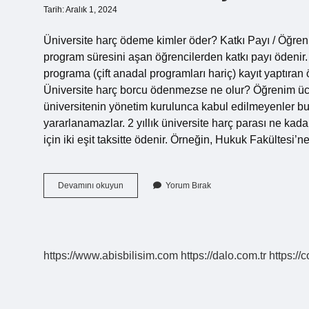
Tarih: Aralık 1, 2024
Üniversite harç ödeme kimler öder? Katkı Payı / Öğre
program süresini aşan öğrencilerden katkı payı ödenir. 
programa (çift anadal programları hariç) kayıt yaptıra
Üniversite harç borcu ödenmezse ne olur? Öğrenim ücr
üniversitenin yönetim kurulunca kabul edilmeyenler bu y
yararlanamazlar. 2 yıllık üniversite harç parası ne kad
için iki eşit taksitte ödenir. Örneğin, Hukuk Fakültesi
Üniversite
Devamını okuyun
Yorum Bırak
Harç
Borcu
Nedir
https://www.abisbilisim.com
https://dalo.com.tr
https://