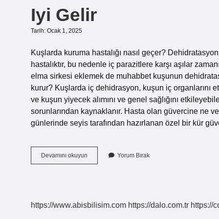
Iyi Gelir
Tarih: Ocak 1, 2025
Kuşlarda kuruma hastalığı nasıl geçer? Dehidratasyon 
hastalıktır, bu nedenle iç parazitlere karşı aşılar zama
elma sirkesi eklemek de muhabbet kuşunun dehidratasy
kurur? Kuşlarda iç dehidrasyon, kuşun iç organlarını et
ve kuşun yiyecek alımını ve genel sağlığını etkileyebilen
sorunlarından kaynaklanır. Hasta olan güvercine ne veri
günlerinde seyis tarafından hazırlanan özel bir kür güve
Güvercinlerde
Devamını okuyun
Yorum Bırak
Kuruma
Hastalığına
Hangi
Ilaç
Iyi
https://www.abisbilisim.com
https://dalo.com.tr
https://
Gelir