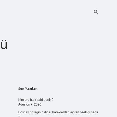
ğü
Sidebar
Son Yazılar
betci.org
Kimlere halk sairi denir ?
Ağustos 7, 2026
Boşnak böreğinin diğer böreklerden ayıran özelliği nedir