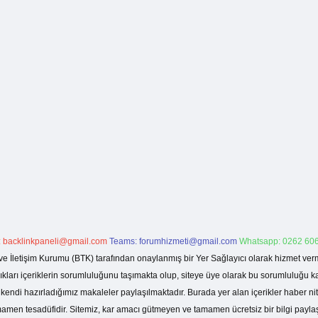
:
backlinkpaneli@gmail.com
Teams:
forumhizmeti@gmail.com
Whatsapp: 0262 606
ve İletişim Kurumu (BTK) tarafından onaylanmış bir Yer Sağlayıcı olarak hizmet verm
rı içeriklerin sorumluluğunu taşımakta olup, siteye üye olarak bu sorumluluğu kabul
a kendi hazırladığımız makaleler paylaşılmaktadır. Burada yer alan içerikler haber 
tamamen tesadüfidir. Sitemiz, kar amacı gütmeyen ve tamamen ücretsiz bir bilgi pay