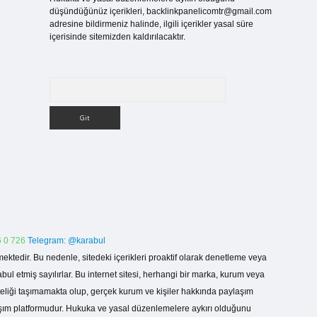
düşündüğünüz içerikleri,
backlinkpanelicomtr@gmail.com
adresine bildirmeniz halinde, ilgili içerikler yasal süre
içerisinde sitemizden kaldırılacaktır.
Arama
 0 726
Telegram: @karabul
ektedir. Bu nedenle, sitedeki içerikleri proaktif olarak denetleme veya
 etmiş sayılırlar. Bu internet sitesi, herhangi bir marka, kurum veya
niteliği taşımamakta olup, gerçek kurum ve kişiler hakkında paylaşım
laşım platformudur. Hukuka ve yasal düzenlemelere aykırı olduğunu