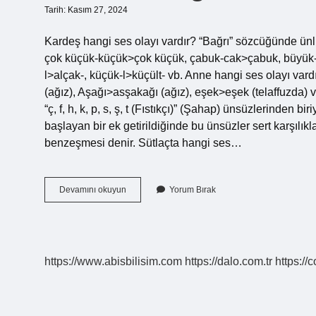
Tarih: Kasım 27, 2024
Kardeş hangi ses olayı vardır? “Bağrı” sözcüğünde ün
çok küçük-küçük>çok küçük, çabuk-cak>çabuk, büyük-
l>alçak-, küçük-l>küçült- vb. Anne hangi ses olayı vard
(ağız), Aşağı>asşakağı (ağız), eşek>eşek (telaffuzda) 
“ç, f, h, k, p, s, ş, t (Fıstıkçı)” (Şahap) ünsüzlerinden b
başlayan bir ek getirildiğinde bu ünsüzler sert karşılıklar
benzeşmesi denir. Sütlaçta hangi ses…
Annesi
Devamını okuyun
Yorum Bırak
Hangi
Ses
Olayı
Vardır
https://www.abisbilisim.com
https://dalo.com.tr
https://