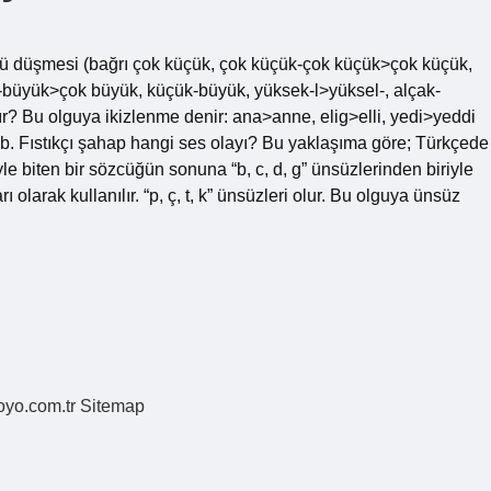
lü düşmesi (bağrı çok küçük, çok küçük-çok küçük>çok küçük,
büyük>çok büyük, küçük-büyük, yüksek-l>yüksel-, alçak-
ır? Bu olguya ikizlenme denir: ana>anne, elig>elli, yedi>yeddi
vb. Fıstıkçı şahap hangi ses olayı? Bu yaklaşıma göre; Türkçede
iriyle biten bir sözcüğün sonuna “b, c, d, g” ünsüzlerinden biriyle
ı olarak kullanılır. “p, ç, t, k” ünsüzleri olur. Bu olguya ünsüz
coyo.com.tr
Sitemap