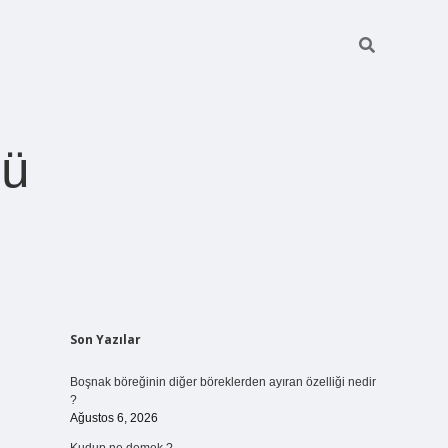
ğü
Sidebar
Son Yazılar
betci.org
Boşnak böreğinin diğer böreklerden ayıran özelliği nedir
?
Ağustos 6, 2026