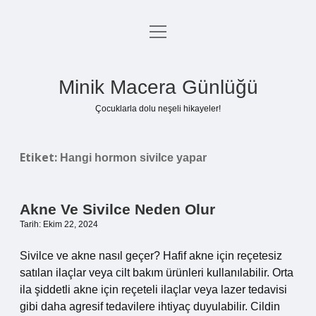
menüyü
Anasayfa
aç
Gizlilik Politikası
Minik Macera Günlüğü
Yasal Uyarı
Çocuklarla dolu neşeli hikayeler!
Hakkımızda
Etiket:
Hangi hormon sivilce yapar
Akne Ve Sivilce Neden Olur
Tarih: Ekim 22, 2024
Sivilce ve akne nasıl geçer? Hafif akne için reçetesiz
satılan ilaçlar veya cilt bakım ürünleri kullanılabilir. Orta
ila şiddetli akne için reçeteli ilaçlar veya lazer tedavisi
gibi daha agresif tedavilere ihtiyaç duyulabilir. Cildin