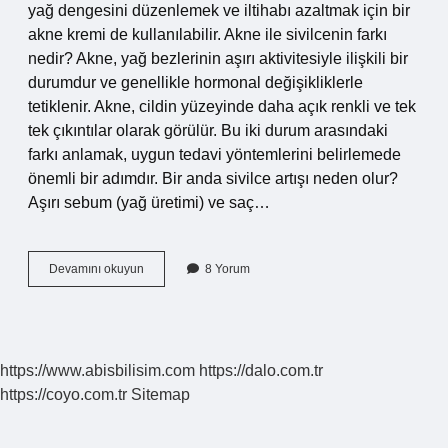
yağ dengesini düzenlemek ve iltihabı azaltmak için bir
akne kremi de kullanılabilir. Akne ile sivilcenin farkı
nedir? Akne, yağ bezlerinin aşırı aktivitesiyle ilişkili bir
durumdur ve genellikle hormonal değişikliklerle
tetiklenir. Akne, cildin yüzeyinde daha açık renkli ve tek
tek çıkıntılar olarak görülür. Bu iki durum arasındaki
farkı anlamak, uygun tedavi yöntemlerini belirlemede
önemli bir adımdır. Bir anda sivilce artışı neden olur?
Aşırı sebum (yağ üretimi) ve saç…
Akne
Devamını okuyun
8 Yorum
Ve
Sivilce
Neden
Olur
https://www.abisbilisim.com
https://dalo.com.tr
https://coyo.com.tr
Sitemap