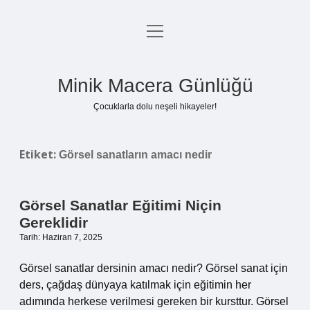
menüyü
Anasayfa
aç
Gizlilik Politikası
Minik Macera Günlüğü
Yasal Uyarı
Çocuklarla dolu neşeli hikayeler!
Hakkımızda
Etiket:
Görsel sanatların amacı nedir
Görsel Sanatlar Eğitimi Niçin
Gereklidir
Tarih: Haziran 7, 2025
Görsel sanatlar dersinin amacı nedir? Görsel sanat için
ders, çağdaş dünyaya katılmak için eğitimin her
adımında herkese verilmesi gereken bir kursttur. Görsel