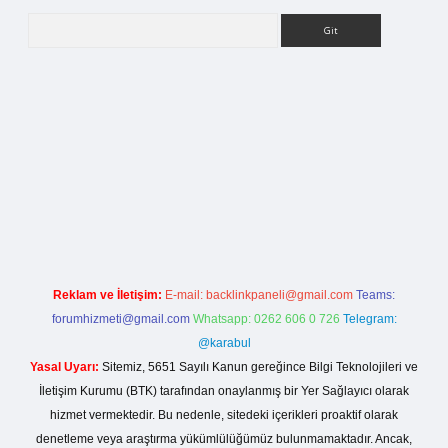
Arama
tci.org
Reklam ve İletişim:
E-mail:
backlinkpaneli@gmail.com
Teams:
forumhizmeti@gmail.com
Whatsapp: 0262 606 0 726
Telegram:
@karabul
Yasal Uyarı:
Sitemiz, 5651 Sayılı Kanun gereğince Bilgi Teknolojileri ve
İletişim Kurumu (BTK) tarafından onaylanmış bir Yer Sağlayıcı olarak
hizmet vermektedir. Bu nedenle, sitedeki içerikleri proaktif olarak
denetleme veya araştırma yükümlülüğümüz bulunmamaktadır. Ancak,