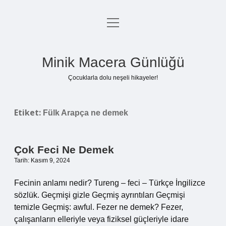
menüyü
Anasayfa
aç
Gizlilik Politikası
Minik Macera Günlüğü
Yasal Uyarı
Çocuklarla dolu neşeli hikayeler!
Hakkımızda
Etiket:
Fülk Arapça ne demek
Çok Feci Ne Demek
Tarih: Kasım 9, 2024
Fecinin anlamı nedir? Tureng – feci – Türkçe İngilizce
sözlük. Geçmişi gizle Geçmiş ayrıntıları Geçmişi
temizle Geçmiş: awful. Fezer ne demek? Fezer,
çalışanların elleriyle veya fiziksel güçleriyle idare