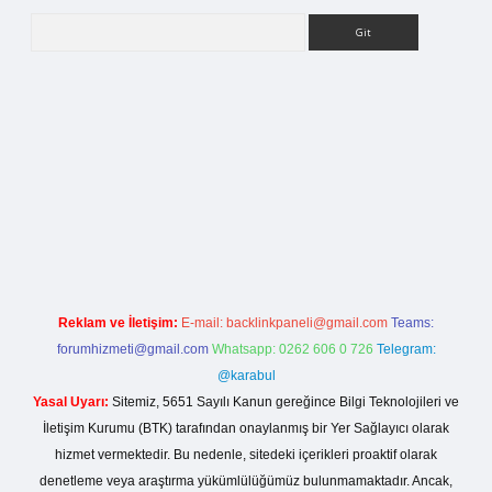
Arama
rg
Reklam ve İletişim:
E-mail:
backlinkpaneli@gmail.com
Teams:
forumhizmeti@gmail.com
Whatsapp: 0262 606 0 726
Telegram:
@karabul
Yasal Uyarı:
Sitemiz, 5651 Sayılı Kanun gereğince Bilgi Teknolojileri ve
İletişim Kurumu (BTK) tarafından onaylanmış bir Yer Sağlayıcı olarak
hizmet vermektedir. Bu nedenle, sitedeki içerikleri proaktif olarak
denetleme veya araştırma yükümlülüğümüz bulunmamaktadır. Ancak,