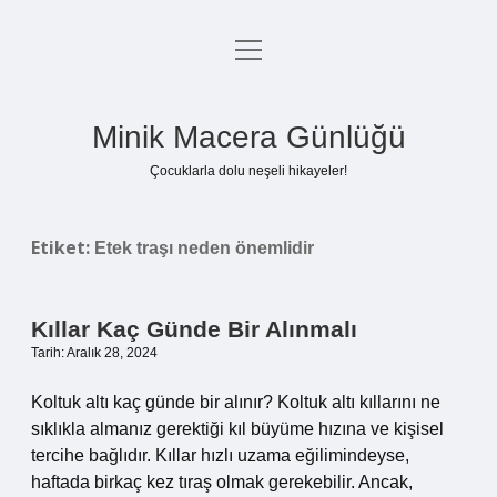
menüyü
Anasayfa
aç
Gizlilik Politikası
Minik Macera Günlüğü
Yasal Uyarı
Çocuklarla dolu neşeli hikayeler!
Hakkımızda
Etiket:
Etek traşı neden önemlidir
Kıllar Kaç Günde Bir Alınmalı
Tarih: Aralık 28, 2024
Koltuk altı kaç günde bir alınır? Koltuk altı kıllarını ne
sıklıkla almanız gerektiği kıl büyüme hızına ve kişisel
tercihe bağlıdır. Kıllar hızlı uzama eğilimindeyse,
haftada birkaç kez tıraş olmak gerekebilir. Ancak,