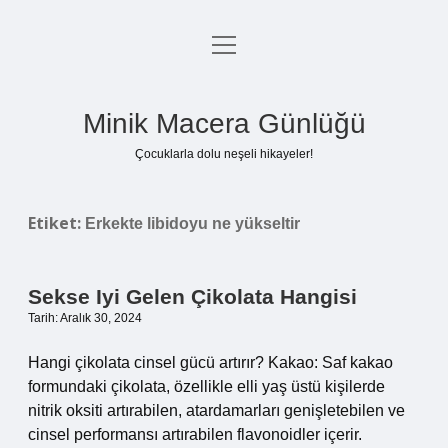
menüyü
Anasayfa
aç
Gizlilik Politikası
Minik Macera Günlüğü
Yasal Uyarı
Çocuklarla dolu neşeli hikayeler!
Hakkımızda
Etiket:
Erkekte libidoyu ne yükseltir
Sekse Iyi Gelen Çikolata Hangisi
Tarih: Aralık 30, 2024
Hangi çikolata cinsel gücü artırır? Kakao: Saf kakao
formundaki çikolata, özellikle elli yaş üstü kişilerde
nitrik oksiti artırabilen, atardamarları genişletebilen ve
cinsel performansı artırabilen flavonoidler içerir.