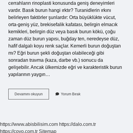
cerrahların rinoplasti konusunda geniş deneyimleri
vardır. Basık burun hangi ırktır? Turanidlerin ırkını
belirleyen faktörler şunlardır: Orta büyüklükte vücut,
orta-geniş yüz, brekisefalik kafatası, belirgin elmacık
kemikleri, belirgin düz veya basık burun kökü, çoğu
zaman düz burun yapısı, buğday ten, neredeyse düz,
hafif dalgalı koyu renk saçlar. Kemerli burun doğuştan
mı? Eğri burun şekli doğuştan olabileceği gibi
sonradan travma (kaza, darbe vb.) sonucu da
gelişebilir. Ancak ülkemizde eğri ve karakteristik burun
yapılarının yaygın…
Hafif
Devamını okuyun
Yorum Bırak
Kemerli
Burun
Hangi
Irk
https://www.abisbilisim.com
https://dalo.com.tr
https://coyo.com.tr
Sitemap