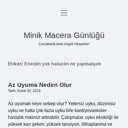
menüyü
Anasayfa
aç
Gizlilik Politikası
Minik Macera Günlüğü
Yasal Uyarı
Çocuklarla dolu neşeli hikayeler!
Hakkımızda
Etiket:
Enerjim yok halsizim ne yapmalıyım
Az Uyuma Neden Olur
Tarih: Aralık 30, 2024
Az uyumak neye sebep olur? Yetersiz uyku, düzensiz
uyku ve hatta çok fazla uyku bile kardiyovasküler
hastalık riskinizi artırabilir. Çalışmalar, uyku eksikliği ile
yüksek kan şekeri, yüksek tansiyon, iltihaplanma ve