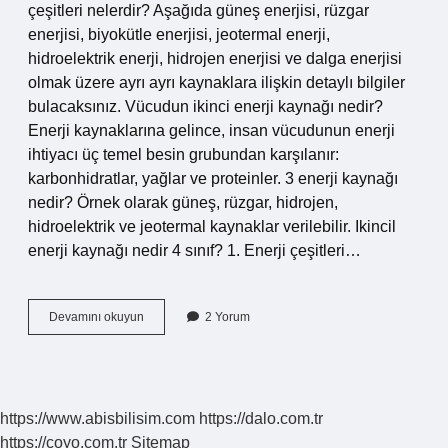
çeşitleri nelerdir? Aşağıda güneş enerjisi, rüzgar
enerjisi, biyokütle enerjisi, jeotermal enerji,
hidroelektrik enerji, hidrojen enerjisi ve dalga enerjisi
olmak üzere ayrı ayrı kaynaklara ilişkin detaylı bilgiler
bulacaksınız. Vücudun ikinci enerji kaynağı nedir?
Enerji kaynaklarına gelince, insan vücudunun enerji
ihtiyacı üç temel besin grubundan karşılanır:
karbonhidratlar, yağlar ve proteinler. 3 enerji kaynağı
nedir? Örnek olarak güneş, rüzgar, hidrojen,
hidroelektrik ve jeotermal kaynaklar verilebilir. Ikincil
enerji kaynağı nedir 4 sınıf? 1. Enerji çeşitleri…
Ikinci
Devamını okuyun
2 Yorum
El
Enerji
Kaynağı
Nedir
https://www.abisbilisim.com
https://dalo.com.tr
https://coyo.com.tr
Sitemap