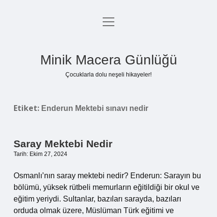
menüyü
Anasayfa
aç
Gizlilik Politikası
Minik Macera Günlüğü
Yasal Uyarı
Çocuklarla dolu neşeli hikayeler!
Hakkımızda
Etiket:
Enderun Mektebi sınavı nedir
Saray Mektebi Nedir
Tarih: Ekim 27, 2024
Osmanlı’nın saray mektebi nedir? Enderun: Sarayın bu
bölümü, yüksek rütbeli memurların eğitildiği bir okul ve
eğitim yeriydi. Sultanlar, bazıları sarayda, bazıları
orduda olmak üzere, Müslüman Türk eğitimi ve