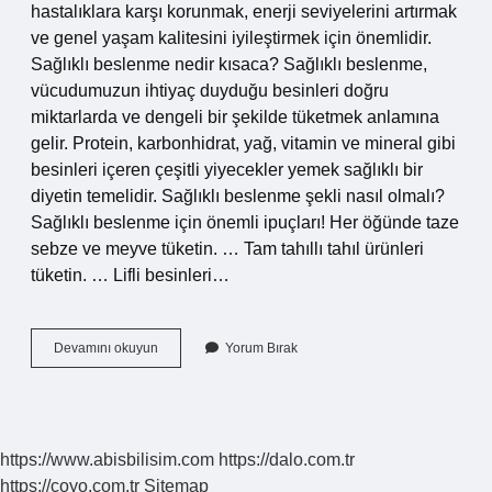
hastalıklara karşı korunmak, enerji seviyelerini artırmak
ve genel yaşam kalitesini iyileştirmek için önemlidir.
Sağlıklı beslenme nedir kısaca? Sağlıklı beslenme,
vücudumuzun ihtiyaç duyduğu besinleri doğru
miktarlarda ve dengeli bir şekilde tüketmek anlamına
gelir. Protein, karbonhidrat, yağ, vitamin ve mineral gibi
besinleri içeren çeşitli yiyecekler yemek sağlıklı bir
diyetin temelidir. Sağlıklı beslenme şekli nasıl olmalı?
Sağlıklı beslenme için önemli ipuçları! Her öğünde taze
sebze ve meyve tüketin. … Tam tahıllı tahıl ürünleri
tüketin. … Lifli besinleri…
Doğru
Devamını okuyun
Yorum Bırak
Beslenme
Ne
Demek
https://www.abisbilisim.com
https://dalo.com.tr
https://coyo.com.tr
Sitemap