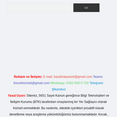
Arama
rg
Reklam ve İletişim:
E-mail:
backlinkpaneli@gmail.com
Teams:
forumhizmeti@gmail.com
Whatsapp: 0262 606 0 726
Telegram:
@karabul
Yasal Uyarı:
Sitemiz, 5651 Sayılı Kanun gereğince Bilgi Teknolojileri ve
İletişim Kurumu (BTK) tarafından onaylanmış bir Yer Sağlayıcı olarak
hizmet vermektedir. Bu nedenle, sitedeki içerikleri proaktif olarak
denetleme veya araştırma yükümlülüğümüz bulunmamaktadır. Ancak,