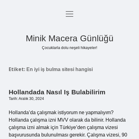
menüyü
Anasayfa
aç
Gizlilik Politikası
Minik Macera Günlüğü
Yasal Uyarı
Çocuklarla dolu neşeli hikayeler!
Hakkımızda
Etiket:
En iyi iş bulma sitesi hangisi
Hollandada Nasıl Iş Bulabilirim
Tarih: Aralık 30, 2024
Hollanda’da çalışmak istiyorum ne yapmalıyım?
Hollanda çalışma izni MVV olarak da bilinir. Hollanda
çalışma izni almak için Türkiye’den çalışma vizesi
başvurusunda bulunulması gerekir. Çalışma vizesi, 90