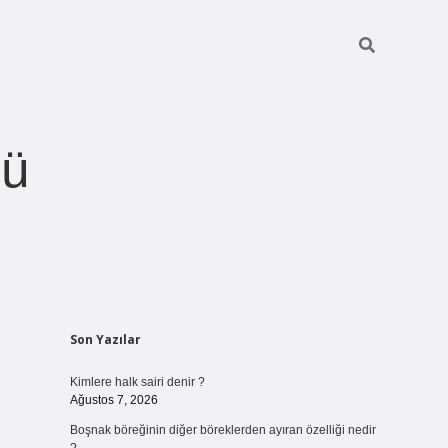
ğü
Sidebar
Son Yazılar
betci.org
Kimlere halk sairi denir ?
Ağustos 7, 2026
Boşnak böreğinin diğer böreklerden ayıran özelliği nedir