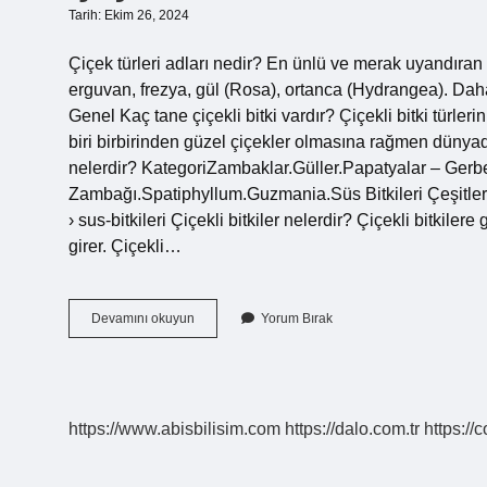
Tarih: Ekim 26, 2024
Çiçek türleri adları nedir? En ünlü ve merak uyandıran 
erguvan, frezya, gül (Rosa), ortanca (Hydrangea). Daha 
Genel Kaç tane çiçekli bitki vardır? Çiçekli bitki türler
biri birbirinden güzel çiçekler olmasına rağmen dünyada
nelerdir? KategoriZambaklar.Güller.Papatyalar – Gerbe
Zambağı.Spatiphyllum.Guzmania.Süs Bitkileri Çeşitleri 
› sus-bitkileri Çiçekli bitkiler nelerdir? Çiçekli bitki
girer. Çiçekli…
Çiçekli
Devamını okuyun
Yorum Bırak
Bitkilerin
Adları
Nelerdir
https://www.abisbilisim.com
https://dalo.com.tr
https://