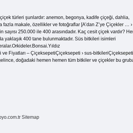
çiçek türleri şunlardır: anemon, begonya, kadife çiçeği, dahlia,
fazla makale, özellikler ve fotoğraflar [A’dan Z’ye Çiçekler … › 
inin sayısı 250.000 ile 400 arasındadır. Kaç cesit çiçek vardır? He
 yaklaşık 400 tane bulunmaktadır. Süs bitkileri isimleri
ralar.Orkideler.Bonsai.Yıldız
ve Fiyatları – ÇiçeksepetiÇiçeksepeti › sus-bitkileriÇiçeksepet
lere gelince, doğadaki hemen hemen tüm bitkiler ve çiçekler bu grub
coyo.com.tr
Sitemap