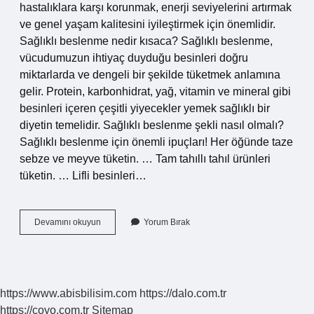
hastalıklara karşı korunmak, enerji seviyelerini artırmak
ve genel yaşam kalitesini iyileştirmek için önemlidir.
Sağlıklı beslenme nedir kısaca? Sağlıklı beslenme,
vücudumuzun ihtiyaç duyduğu besinleri doğru
miktarlarda ve dengeli bir şekilde tüketmek anlamına
gelir. Protein, karbonhidrat, yağ, vitamin ve mineral gibi
besinleri içeren çeşitli yiyecekler yemek sağlıklı bir
diyetin temelidir. Sağlıklı beslenme şekli nasıl olmalı?
Sağlıklı beslenme için önemli ipuçları! Her öğünde taze
sebze ve meyve tüketin. … Tam tahıllı tahıl ürünleri
tüketin. … Lifli besinleri…
Doğru
Devamını okuyun
Yorum Bırak
Beslenme
Ne
Demek
https://www.abisbilisim.com
https://dalo.com.tr
https://coyo.com.tr
Sitemap