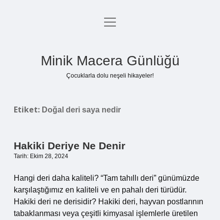
menüyü
Anasayfa
aç
Gizlilik Politikası
Minik Macera Günlüğü
Yasal Uyarı
Çocuklarla dolu neşeli hikayeler!
Hakkımızda
Etiket:
Doğal deri saya nedir
Hakiki Deriye Ne Denir
Tarih: Ekim 28, 2024
Hangi deri daha kaliteli? “Tam tahıllı deri” günümüzde
karşılaştığımız en kaliteli ve en pahalı deri türüdür.
Hakiki deri ne derisidir? Hakiki deri, hayvan postlarının
tabaklanması veya çeşitli kimyasal işlemlerle üretilen