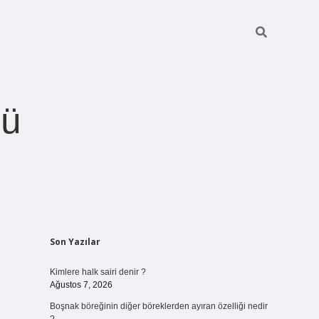
ğü
Sidebar
Son Yazılar
betci.org
Kimlere halk sairi denir ?
Ağustos 7, 2026
Boşnak böreğinin diğer böreklerden ayıran özelliği nedir