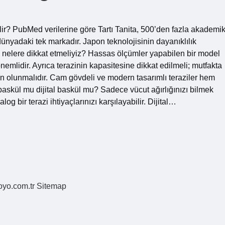
ilir? PubMed verilerine göre Tartı Tanita, 500’den fazla akademi
ünyadaki tek markadır. Japon teknolojisinin dayanıklılık
en nelere dikkat etmeliyiz? Hassas ölçümler yapabilen bir model
önemlidir. Ayrıca terazinin kapasitesine dikkat edilmeli; mutfakta
 olunmalıdır. Cam gövdeli ve modern tasarımlı teraziler hem
baskül mu dijital baskül mu? Sadece vücut ağırlığınızı bilmek
og bir terazi ihtiyaçlarınızı karşılayabilir. Dijital…
coyo.com.tr
Sitemap