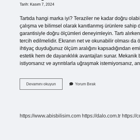
Tarih: Kasım 7, 2024
Tartıda hangi marka iyi? Teraziler ne kadar doğru olab
çalışma ve bilimsel olarak kanıtlanmış ürünlere sahip d
garantisiyle doğru ölçümleri deneyimleyin. Tartı alırk
tercih edilmelidir. Ekranın net ve okunabilir olması da 
ihtiyaç duyduğunuz ölçüm aralığını kapsadığından emin
estetik hem de dayanıklılık avantajları sunar. Mekanik 
istiyorsanız ve ayrıntılarla uğraşmak istemiyorsanız, anal
En
Devamını okuyun
Yorum Bırak
Iyi
Baskül
Markası
Hangisi
https://www.abisbilisim.com
https://dalo.com.tr
https://