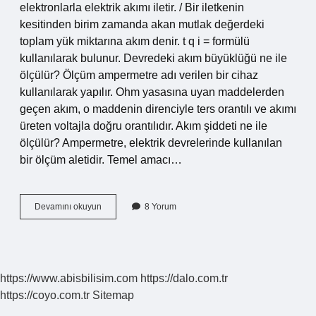
elektronlarla elektrik akımı iletir. / Bir iletkenin
kesitinden birim zamanda akan mutlak değerdeki
toplam yük miktarına akım denir. t q i = formülü
kullanılarak bulunur. Devredeki akım büyüklüğü ne ile
ölçülür? Ölçüm ampermetre adı verilen bir cihaz
kullanılarak yapılır. Ohm yasasına uyan maddelerden
geçen akım, o maddenin direnciyle ters orantılı ve akımı
üreten voltajla doğru orantılıdır. Akım şiddeti ne ile
ölçülür? Ampermetre, elektrik devrelerinde kullanılan
bir ölçüm aletidir. Temel amacı…
Devredeki
Devamını okuyun
8 Yorum
Akım
Şiddeti
Nasıl
Bulunur
https://www.abisbilisim.com
https://dalo.com.tr
https://coyo.com.tr
Sitemap