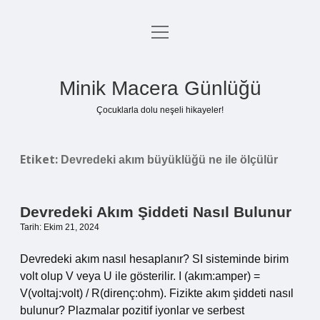
menüyü
Anasayfa
aç
Gizlilik Politikası
Minik Macera Günlüğü
Yasal Uyarı
Çocuklarla dolu neşeli hikayeler!
Hakkımızda
Etiket:
Devredeki akım büyüklüğü ne ile ölçülür
Devredeki Akım Şiddeti Nasıl Bulunur
Tarih: Ekim 21, 2024
Devredeki akım nasıl hesaplanır? SI sisteminde birim
volt olup V veya U ile gösterilir. I (akım:amper) =
V(voltaj:volt) / R(direnç:ohm). Fizikte akım şiddeti nasıl
bulunur? Plazmalar pozitif iyonlar ve serbest