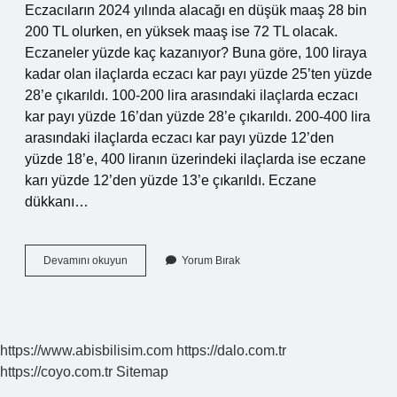
Eczacıların 2024 yılında alacağı en düşük maaş 28 bin
200 TL olurken, en yüksek maaş ise 72 TL olacak.
Eczaneler yüzde kaç kazanıyor? Buna göre, 100 liraya
kadar olan ilaçlarda eczacı kar payı yüzde 25’ten yüzde
28’e çıkarıldı. 100-200 lira arasındaki ilaçlarda eczacı
kar payı yüzde 16’dan yüzde 28’e çıkarıldı. 200-400 lira
arasındaki ilaçlarda eczacı kar payı yüzde 12’den
yüzde 18’e, 400 liranın üzerindeki ilaçlarda ise eczane
karı yüzde 12’den yüzde 13’e çıkarıldı. Eczane
dükkanı…
Eczanesi
Devamını okuyun
Yorum Bırak
Olan
Biri
Aylık
Ne
Kadar
https://www.abisbilisim.com
https://dalo.com.tr
Kazanır
https://coyo.com.tr
Sitemap