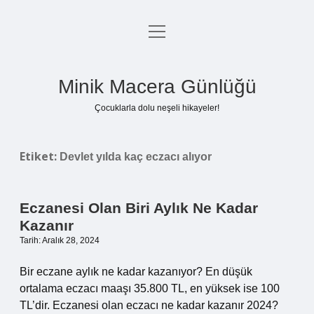
menüyü
Anasayfa
aç
Gizlilik Politikası
Minik Macera Günlüğü
Yasal Uyarı
Çocuklarla dolu neşeli hikayeler!
Hakkımızda
Etiket:
Devlet yılda kaç eczacı alıyor
Eczanesi Olan Biri Aylık Ne Kadar
Kazanır
Tarih: Aralık 28, 2024
Bir eczane aylık ne kadar kazanıyor? En düşük
ortalama eczacı maaşı 35.800 TL, en yüksek ise 100
TL’dir. Eczanesi olan eczacı ne kadar kazanır 2024?