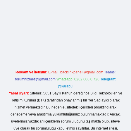
rg
Reklam ve İletişim:
E-mail:
backlinkpaneli@gmail.com
Teams:
forumhizmeti@gmail.com
Whatsapp: 0262 606 0 726
Telegram:
@karabul
Yasal Uyarı:
Sitemiz, 5651 Sayılı Kanun gereğince Bilgi Teknolojileri ve
İletişim Kurumu (BTK) tarafından onaylanmış bir Yer Sağlayıcı olarak
hizmet vermektedir. Bu nedenle, sitedeki içerikleri proaktif olarak
denetleme veya araştırma yükümlülüğümüz bulunmamaktadır. Ancak,
üyelerimiz yazdıkları içeriklerin sorumluluğunu taşımakta olup, siteye
üye olarak bu sorumluluğu kabul etmiş sayılırlar. Bu internet sitesi,